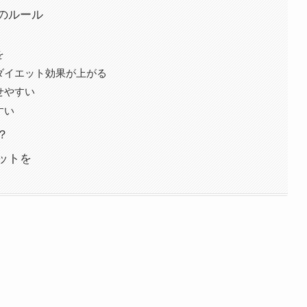
のルール
を
ばダイエット効果が上がる
せやすい
すい
？
ットを